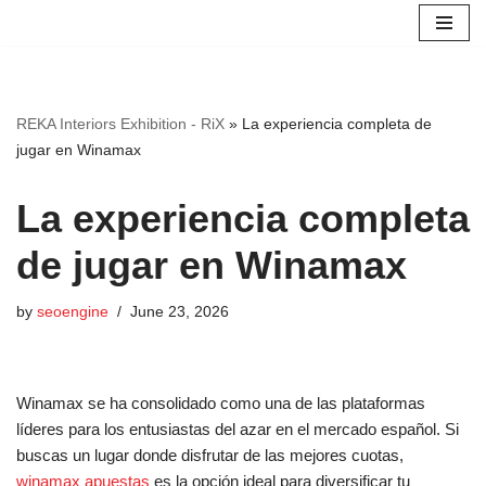
Skip
to
content
REKA Interiors Exhibition - RiX
»
La experiencia completa de
jugar en Winamax
La experiencia completa
de jugar en Winamax
by
seoengine
June 23, 2026
Winamax se ha consolidado como una de las plataformas
líderes para los entusiastas del azar en el mercado español. Si
buscas un lugar donde disfrutar de las mejores cuotas,
winamax apuestas
es la opción ideal para diversificar tu