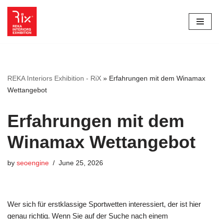
Skip
to
content
REKA Interiors Exhibition - RiX
»
Erfahrungen mit dem Winamax
Wettangebot
Erfahrungen mit dem
Winamax Wettangebot
by
seoengine
June 25, 2026
Wer sich für erstklassige Sportwetten interessiert, der ist hier
genau richtig. Wenn Sie auf der Suche nach einem