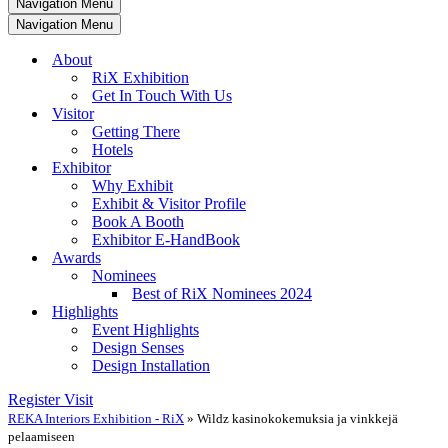
Navigation Menu
Navigation Menu
About
RiX Exhibition
Get In Touch With Us
Visitor
Getting There
Hotels
Exhibitor
Why Exhibit
Exhibit & Visitor Profile
Book A Booth
Exhibitor E-HandBook
Awards
Nominees
Best of RiX Nominees 2024
Highlights
Event Highlights
Design Senses
Design Installation
Register Visit
REKA Interiors Exhibition - RiX
»
Wildz kasinokokemuksia ja vinkkejä
pelaamiseen