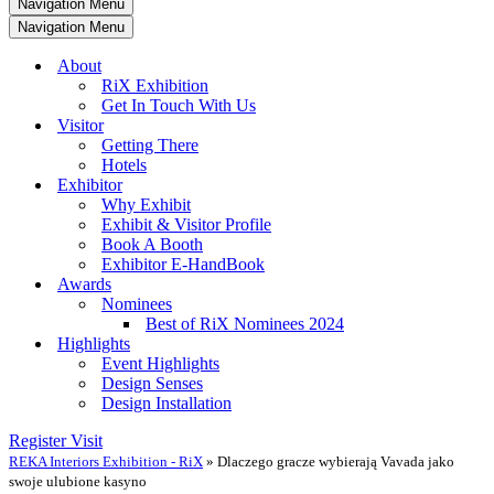
Navigation Menu
Navigation Menu
About
RiX Exhibition
Get In Touch With Us
Visitor
Getting There
Hotels
Exhibitor
Why Exhibit
Exhibit & Visitor Profile
Book A Booth
Exhibitor E-HandBook
Awards
Nominees
Best of RiX Nominees 2024
Highlights
Event Highlights
Design Senses
Design Installation
Register Visit
REKA Interiors Exhibition - RiX
»
Dlaczego gracze wybierają Vavada jako
swoje ulubione kasyno