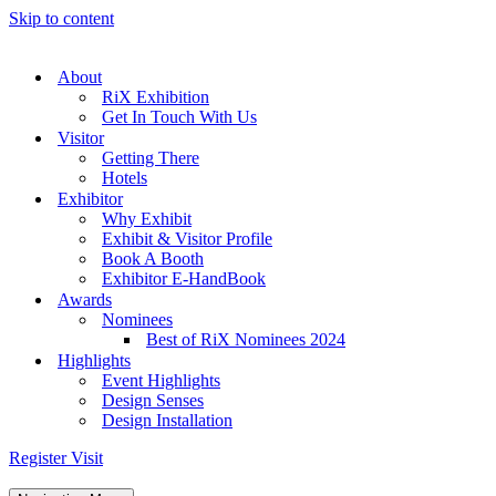
Skip to content
About
RiX Exhibition
Get In Touch With Us
Visitor
Getting There
Hotels
Exhibitor
Why Exhibit
Exhibit & Visitor Profile
Book A Booth
Exhibitor E-HandBook
Awards
Nominees
Best of RiX Nominees 2024
Highlights
Event Highlights
Design Senses
Design Installation
Register Visit