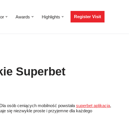
Register Visit
tor
Awards
Highlights
ie Superbet
 Dla osób ceniących mobilność powstała
superbet aplikacja
,
aje się niezwykle proste i przyjemne dla każdego