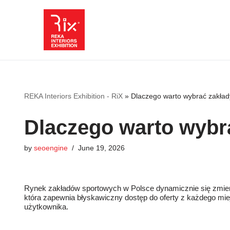
Skip
to
content
REKA Interiors Exhibition - RiX
»
Dlaczego warto wybrać zakła
Dlaczego warto wybr
by
seoengine
June 19, 2026
Rynek zakładów sportowych w Polsce dynamicznie się zmien
która zapewnia błyskawiczny dostęp do oferty z każdego miej
użytkownika.