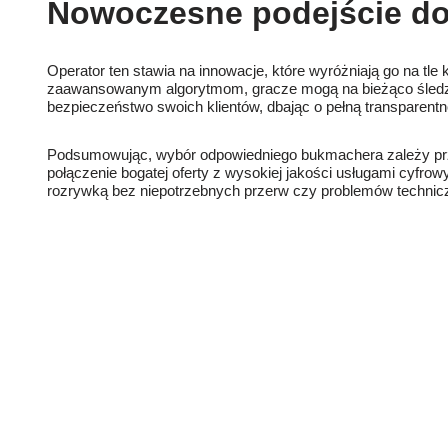
Nowoczesne podejście do
Operator ten stawia na innowacje, które wyróżniają go na tle
zaawansowanym algorytmom, gracze mogą na bieżąco śledzić 
bezpieczeństwo swoich klientów, dbając o pełną transparent
Podsumowując, wybór odpowiedniego bukmachera zależy prz
połączenie bogatej oferty z wysokiej jakości usługami cyfro
rozrywką bez niepotrzebnych przerw czy problemów technic