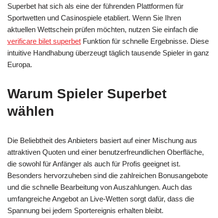
Superbet hat sich als eine der führenden Plattformen für
Sportwetten und Casinospiele etabliert. Wenn Sie Ihren
aktuellen Wettschein prüfen möchten, nutzen Sie einfach die
verificare bilet superbet
Funktion für schnelle Ergebnisse. Diese
intuitive Handhabung überzeugt täglich tausende Spieler in ganz
Europa.
Warum Spieler Superbet
wählen
Die Beliebtheit des Anbieters basiert auf einer Mischung aus
attraktiven Quoten und einer benutzerfreundlichen Oberfläche,
die sowohl für Anfänger als auch für Profis geeignet ist.
Besonders hervorzuheben sind die zahlreichen Bonusangebote
und die schnelle Bearbeitung von Auszahlungen. Auch das
umfangreiche Angebot an Live-Wetten sorgt dafür, dass die
Spannung bei jedem Sportereignis erhalten bleibt.