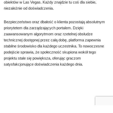
obiektów w Las Vegas. Każdy znajdzie tu coś dla siebie,
niezależnie od doświadczenia.
Bezpieczeństwo oraz dbałość o klienta pozostają absolutnym
priorytetem dla zarządzających portalem. Dzięki
zaawansowanym algorytmom oraz rzetelnej obsłudze
technicznej dostępnej przez całą dobę, platforma zapewnia
stabilne środowisko dla każdego uczestnika. To nowoczesne
podejście sprawia, że społeczność skupiona wokół tego
projektu stale się powiększa, oferując graczom
satysfakcjonujące doświadczenia każdego dnia.
Neve
| Powered by
WordPress