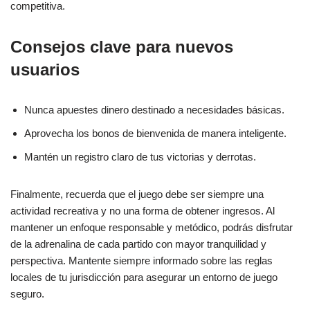
competitiva.
Consejos clave para nuevos
usuarios
Nunca apuestes dinero destinado a necesidades básicas.
Aprovecha los bonos de bienvenida de manera inteligente.
Mantén un registro claro de tus victorias y derrotas.
Finalmente, recuerda que el juego debe ser siempre una
actividad recreativa y no una forma de obtener ingresos. Al
mantener un enfoque responsable y metódico, podrás disfrutar
de la adrenalina de cada partido con mayor tranquilidad y
perspectiva. Mantente siempre informado sobre las reglas
locales de tu jurisdicción para asegurar un entorno de juego
seguro.