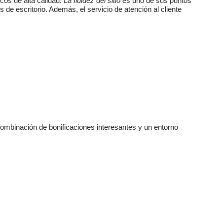
cos de alta calidad.
La fluidez del sitio
es uno de sus puntos
e escritorio. Además, el servicio de atención al cliente
 combinación de bonificaciones interesantes y un entorno