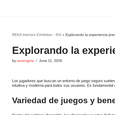
Skip
to
content
REKA Interiors Exhibition - RiX
»
Explorando la experiencia pre
Explorando la experi
by
seoengine
June 11, 2026
Los jugadores que buscan un entorno de juego seguro suelen 
intuitiva y moderna para todos sus usuarios. Es fundamental e
Variedad de juegos y bene