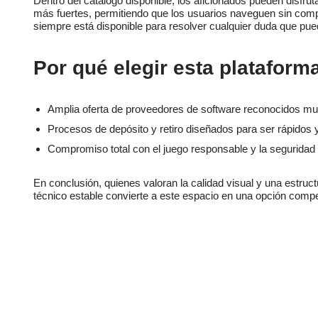
Dentro del catálogo disponible, los aficionados pueden disfru
más fuertes, permitiendo que los usuarios naveguen sin compl
siempre está disponible para resolver cualquier duda que pue
Por qué elegir esta plataform
Amplia oferta de proveedores de software reconocidos mu
Procesos de depósito y retiro diseñados para ser rápidos 
Compromiso total con el juego responsable y la seguridad 
En conclusión, quienes valoran la calidad visual y una estruc
técnico estable convierte a este espacio en una opción compet