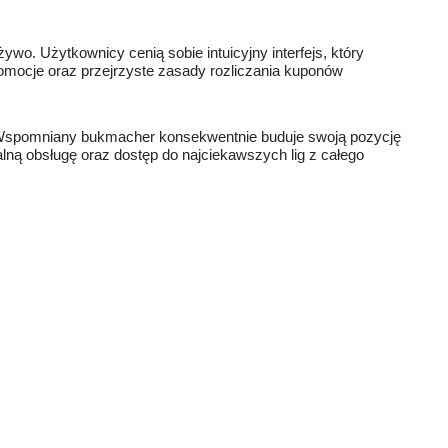
. Użytkownicy cenią sobie intuicyjny interfejs, który
omocje oraz przejrzyste zasady rozliczania kuponów
u. Wspomniany bukmacher konsekwentnie buduje swoją pozycję
lną obsługę oraz dostęp do najciekawszych lig z całego