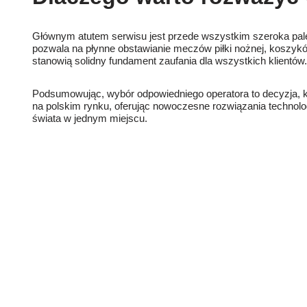
Głównym atutem serwisu jest przede wszystkim szeroka pale
pozwala na płynne obstawianie meczów piłki nożnej, koszykó
stanowią solidny fundament zaufania dla wszystkich klientów.
Podsumowując, wybór odpowiedniego operatora to decyzja, k
na polskim rynku, oferując nowoczesne rozwiązania technolog
świata w jednym miejscu.