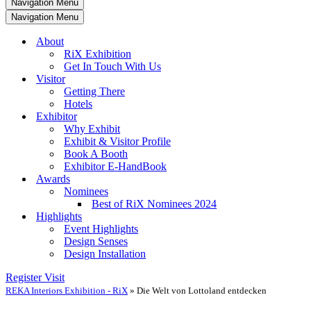
Navigation Menu
Navigation Menu
About
RiX Exhibition
Get In Touch With Us
Visitor
Getting There
Hotels
Exhibitor
Why Exhibit
Exhibit & Visitor Profile
Book A Booth
Exhibitor E-HandBook
Awards
Nominees
Best of RiX Nominees 2024
Highlights
Event Highlights
Design Senses
Design Installation
Register Visit
REKA Interiors Exhibition - RiX
»
Die Welt von Lottoland entdecken