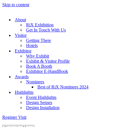
Skip to content
About
RiX Exhibition
Get In Touch With Us
Visitor
Getting There
Hotels
Exhibitor
Why Exhibit
Exhibit & Visitor Profile
Book A Booth
Exhibitor E-HandBook
Awards
Nominees
Best of RiX Nominees 2024
Highlights
Event Highlights
Design Senses
Design Installation
Register Visit