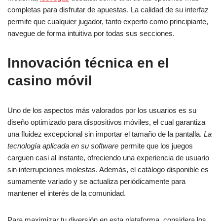
completas para disfrutar de apuestas. La calidad de su interfaz
permite que cualquier jugador, tanto experto como principiante,
navegue de forma intuitiva por todas sus secciones.
Innovación técnica en el
casino móvil
Uno de los aspectos más valorados por los usuarios es su
diseño optimizado para dispositivos móviles, el cual garantiza
una fluidez excepcional sin importar el tamaño de la pantalla.
La
tecnología aplicada en su software
permite que los juegos
carguen casi al instante, ofreciendo una experiencia de usuario
sin interrupciones molestas. Además, el catálogo disponible es
sumamente variado y se actualiza periódicamente para
mantener el interés de la comunidad.
Para maximizar tu diversión en esta plataforma, considera los