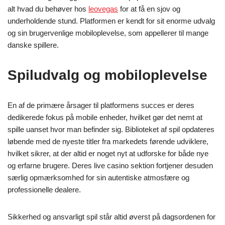
alt hvad du behøver hos
leovegas
for at få en sjov og
underholdende stund. Platformen er kendt for sit enorme udvalg
og sin brugervenlige mobiloplevelse, som appellerer til mange
danske spillere.
Spiludvalg og mobiloplevelse
En af de primære årsager til platformens succes er deres
dedikerede fokus på mobile enheder, hvilket gør det nemt at
spille uanset hvor man befinder sig. Biblioteket af spil opdateres
løbende med de nyeste titler fra markedets førende udviklere,
hvilket sikrer, at der altid er noget nyt at udforske for både nye
og erfarne brugere. Deres live casino sektion fortjener desuden
særlig opmærksomhed for sin autentiske atmosfære og
professionelle dealere.
Sikkerhed og ansvarligt spil står altid øverst på dagsordenen for