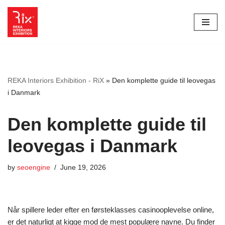
Skip
to
content
REKA Interiors Exhibition - RiX
»
Den komplette guide til leovegas
i Danmark
Den komplette guide til
leovegas i Danmark
by
seoengine
June 19, 2026
Når spillere leder efter en førsteklasses casinooplevelse online,
er det naturligt at kigge mod de mest populære navne. Du finder