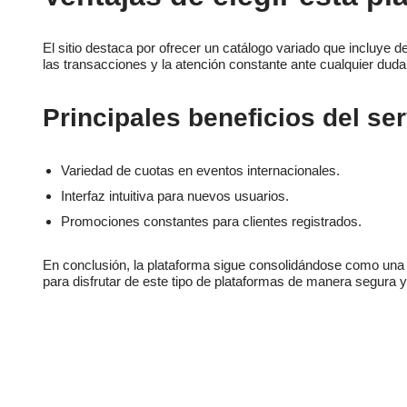
El sitio destaca por ofrecer un catálogo variado que incluye
las transacciones y la atención constante ante cualquier duda
Principales beneficios del ser
Variedad de cuotas en eventos internacionales.
Interfaz intuitiva para nuevos usuarios.
Promociones constantes para clientes registrados.
En conclusión, la plataforma sigue consolidándose como una 
para disfrutar de este tipo de plataformas de manera segura