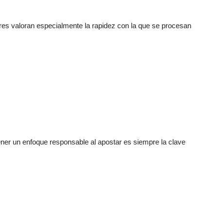
ores valoran especialmente la rapidez con la que se procesan
ner un enfoque responsable al apostar es siempre la clave