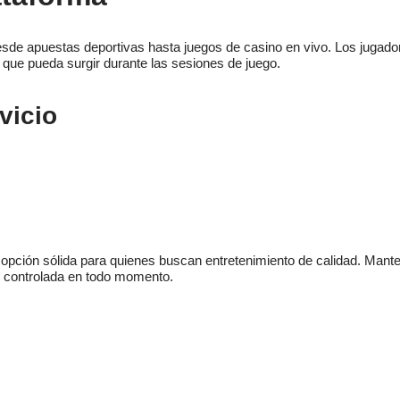
 desde apuestas deportivas hasta juegos de casino en vivo. Los jugad
 que pueda surgir durante las sesiones de juego.
vicio
opción sólida para quienes buscan entretenimiento de calidad. Mante
 y controlada en todo momento.