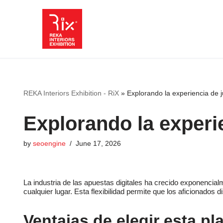
Skip
to
content
REKA Interiors Exhibition - RiX
»
Explorando la experiencia de 
Explorando la experi
by
seoengine
June 17, 2026
La industria de las apuestas digitales ha crecido exponencial
cualquier lugar. Esta flexibilidad permite que los aficionados
Ventajas de elegir esta pl