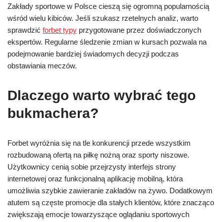
Zakłady sportowe w Polsce cieszą się ogromną popularnością
wśród wielu kibiców. Jeśli szukasz rzetelnych analiz, warto
sprawdzić
forbet typy
przygotowane przez doświadczonych
ekspertów. Regularne śledzenie zmian w kursach pozwala na
podejmowanie bardziej świadomych decyzji podczas
obstawiania meczów.
Dlaczego warto wybrać tego
bukmachera?
Forbet wyróżnia się na tle konkurencji przede wszystkim
rozbudowaną ofertą na piłkę nożną oraz sporty niszowe.
Użytkownicy cenią sobie przejrzysty interfejs strony
internetowej oraz funkcjonalną aplikację mobilną, która
umożliwia szybkie zawieranie zakładów na żywo. Dodatkowym
atutem są częste promocje dla stałych klientów, które znacząco
zwiększają emocje towarzyszące oglądaniu sportowych