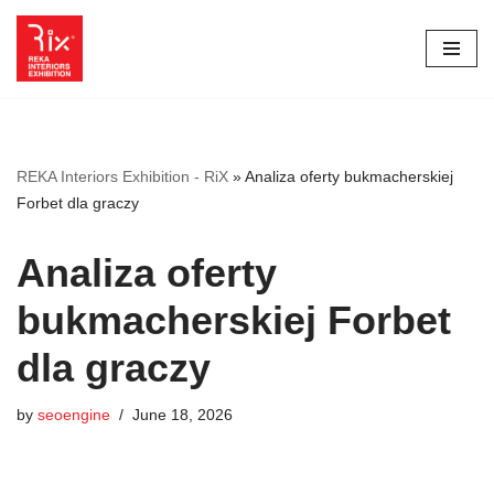
Skip
to
content
REKA Interiors Exhibition - RiX
»
Analiza oferty bukmacherskiej
Forbet dla graczy
Analiza oferty
bukmacherskiej Forbet
dla graczy
by
seoengine
June 18, 2026