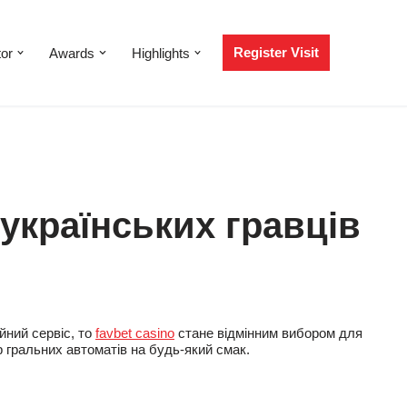
Register Visit
tor
Awards
Highlights
українських гравців
йний сервіс, то
favbet casino
стане відмінним вибором для
р гральних автоматів на будь-який смак.