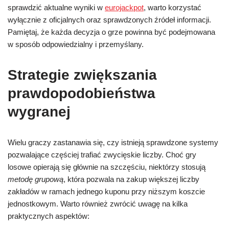
sprawdzić aktualne wyniki w
eurojackpot
, warto korzystać
wyłącznie z oficjalnych oraz sprawdzonych źródeł informacji.
Pamiętaj, że każda decyzja o grze powinna być podejmowana
w sposób odpowiedzialny i przemyślany.
Strategie zwiększania
prawdopodobieństwa
wygranej
Wielu graczy zastanawia się, czy istnieją sprawdzone systemy
pozwalające częściej trafiać zwycięskie liczby. Choć gry
losowe opierają się głównie na szczęściu, niektórzy stosują
metodę grupową
, która pozwala na zakup większej liczby
zakładów w ramach jednego kuponu przy niższym koszcie
jednostkowym. Warto również zwrócić uwagę na kilka
praktycznych aspektów: