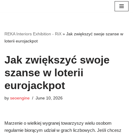
Skip
to
content
REKA Interiors Exhibition - RiX
»
Jak zwiększyć swoje szanse w
loterii eurojackpot
Jak zwiększyć swoje
szanse w loterii
eurojackpot
by
seoengine
June 10, 2026
Marzenie o wielkiej wygranej towarzyszy wielu osobom
regularnie biorącym udział w grach liczbowych. Jeśli chcesz