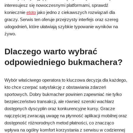
interesujesz się nowoczesnymi platformami, sprawdź
koniecznie
etoto
jako jedno z ciekawszych rozwiązań dla
graczy. Serwis ten oferuje przejrzysty interfejs oraz szereg
udogodnień, które ułatwiają szybkie typowanie wyników na
żywo.
Dlaczego warto wybrać
odpowiedniego bukmachera?
Wybór właściwego operatora to kluczowa decyzja dla każdego,
kto chce czerpać satysfakcję z obstawiania zdarzeń
sportowych. Dobry bukmacher powinien zapewniać nie tylko
bezpieczeństwo transakcji, ale również szeroki wachlarz
dostępnych dyscyplin oraz konkurencyjne kursy. Gracze
najczęściej zwracają uwagę na płynność aplikacji mobilnej oraz
dostępność różnorodnych metod płatności, co znacząco
wpływa na ogólny komfort korzystania z serwisu w codziennej