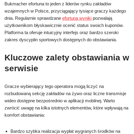
Bukmacher efortuna to jeden z liderów rynku zakładów
wzajemnych w Polsce, przyciągający tysiące graczy każdego
dnia. Regularnie sprawdzane
efortuna wyniki
pozwalają
użytkownikom błyskawicznie ocenić status swoich kuponów.
Platforma ta oferuje intuicyjny interfejs oraz bardzo szeroki
zakres dyscyplin sportowych dostępnych do obstawiania.
Kluczowe zalety obstawiania w
serwisie
Gracze wybierający tego operatora mogą liczyć na
rozbudowaną sekcję zakładów na żywo oraz liczne transmisje
wideo dostępne bezpośrednio w aplikacji mobilnej. Warto
zwrócić uwagę na kilka istotnych elementów, które wpływają na
komfort obstawiania:
Bardzo szybka realizacja wypłat wygranych środków na