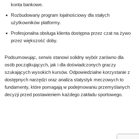
konta bankowe.
Rozbudowany program lojalnościowy dla stałych
użytkowników platformy.
Profesjonalna obsługa klienta dostępna przez czat na żywo
przez większość doby.
Podsumowując, serwis stanowi solidny wybór zarówno dla
osób początkujących, jak i dla doświadczonych graczy
szukających wysokich kursów. Odpowiedzialne korzystanie z
dostępnych narzędzi oraz analiza statystyk meczowych to
fundamenty, które pomagają w podejmowaniu przemyślanych
decyzji przed postawieniem każdego zakładu sportowego.