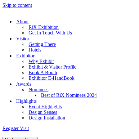
Skip to content
About
RiX Exhibition
Get In Touch With Us
Visitor
Getting There
Hotels
Exhibitor
Why Exhibit
Exhibit & Visitor Profile
Book A Booth
Exhibitor E-HandBook
Awards
Nominees
Best of RiX Nominees 2024
Highlights
Event Highlights
Design Senses
Design Installation
Register Visit