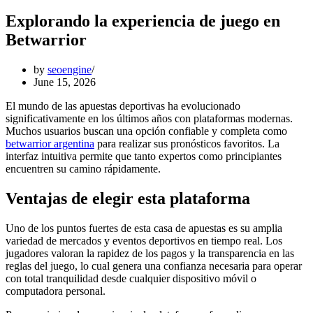
Explorando la experiencia de juego en
Betwarrior
by
seoengine
June 15, 2026
El mundo de las apuestas deportivas ha evolucionado
significativamente en los últimos años con plataformas modernas.
Muchos usuarios buscan una opción confiable y completa como
betwarrior argentina
para realizar sus pronósticos favoritos. La
interfaz intuitiva permite que tanto expertos como principiantes
encuentren su camino rápidamente.
Ventajas de elegir esta plataforma
Uno de los puntos fuertes de esta casa de apuestas es su amplia
variedad de mercados y eventos deportivos en tiempo real. Los
jugadores valoran la rapidez de los pagos y la transparencia en las
reglas del juego, lo cual genera una confianza necesaria para operar
con total tranquilidad desde cualquier dispositivo móvil o
computadora personal.