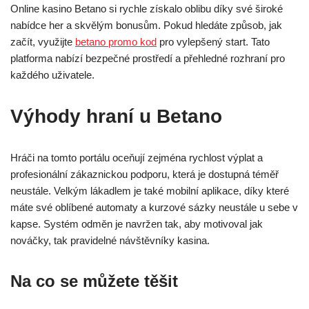
Online kasino Betano si rychle získalo oblibu díky své široké
nabídce her a skvělým bonusům. Pokud hledáte způsob, jak
začít, využijte
betano promo kod
pro vylepšený start. Tato
platforma nabízí bezpečné prostředí a přehledné rozhraní pro
každého uživatele.
Výhody hraní u Betano
Hráči na tomto portálu oceňují zejména rychlost výplat a
profesionální zákaznickou podporu, která je dostupná téměř
neustále. Velkým lákadlem je také mobilní aplikace, díky které
máte své oblíbené automaty a kurzové sázky neustále u sebe v
kapse. Systém odměn je navržen tak, aby motivoval jak
nováčky, tak pravidelné návštěvníky kasina.
Na co se můžete těšit