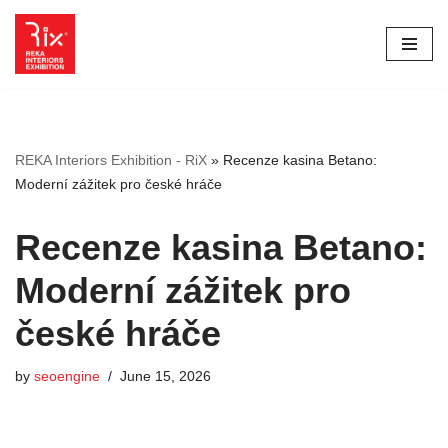
Skip
to
content
REKA Interiors Exhibition - RiX
»
Recenze kasina Betano:
Moderní zážitek pro české hráče
Recenze kasina Betano:
Moderní zážitek pro
české hráče
by
seoengine
June 15, 2026