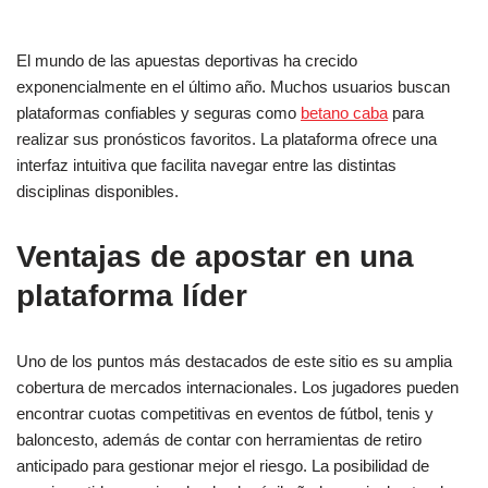
El mundo de las apuestas deportivas ha crecido
exponencialmente en el último año. Muchos usuarios buscan
plataformas confiables y seguras como
betano caba
para
realizar sus pronósticos favoritos. La plataforma ofrece una
interfaz intuitiva que facilita navegar entre las distintas
disciplinas disponibles.
Ventajas de apostar en una
plataforma líder
Uno de los puntos más destacados de este sitio es su amplia
cobertura de mercados internacionales. Los jugadores pueden
encontrar cuotas competitivas en eventos de fútbol, tenis y
baloncesto, además de contar con herramientas de retiro
anticipado para gestionar mejor el riesgo. La posibilidad de